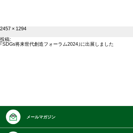
フ
2457 × 1294
ル
サ
投稿:
イ
｢SDGs将来世代創造フォーラム2024｣に出展しました
ズ
メールマガジン