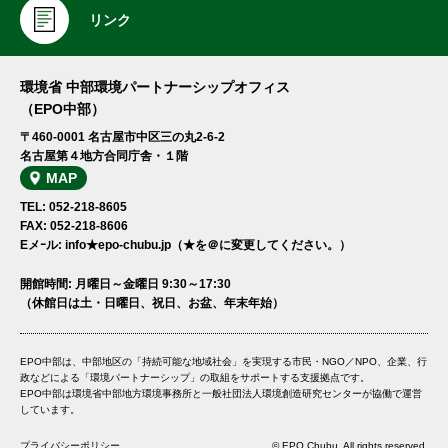
リンク
環境省 中部環境パートナーシップオフィス
（EPO中部）
〒460-0001 名古屋市中区三の丸2-6-2
名古屋第４地方合同庁舎・１階
MAP
TEL: 052-218-8605
FAX: 052-218-8606
Eメｰル: info★epo-chubu.jp（★を＠に変更してください。）
開館時間: 月曜日～金曜日 9:30～17:30
（休館日は土・日曜日、祝日、お盆、年末年始）
EPO中部は、中部地区の「持続可能な地域社会」を実現する市民・NGO／NPO、企業、行
政などによる「環境パートナーシップ」の取組をサポートする支援拠点です。
EPO中部は環境省中部地方環境事務所と一般社団法人環境創造研究センターが協働で運営
しています。
プライバシーポリシー
© EPO Chubu. All rights reserved.