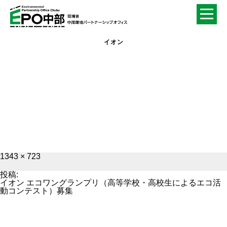
イオン
フ
1343 × 723
ル
サ
投稿:
イ
イオン エコワングランプリ（高等学校・高校生によるエコ活
ズ
動コンテスト）募集