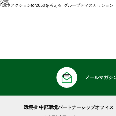
ル
投稿:
サ
｢環境アクションfor2050を考える｣グループディスカッション
イ
ズ
メールマガジ
環境省 中部環境パートナーシップオフィス