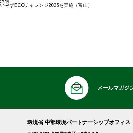
ル
投稿:
サ
いみずECOチャレンジ2025を実施（富山）
イ
ズ
メールマガジ
環境省 中部環境パートナーシップオフィス