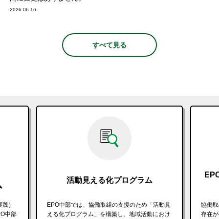
2026.06.16
すべて見る
E
活動見える化プログラム
ム
実践）
EPO中部では、協働取組の支援のため「活動見
協働取
O中部
える化プログラム」を構築し、地域活動におけ
存在が