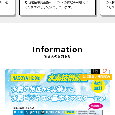
介・公
る地域循環共生圏やSDGsへの貢献を可視化す
の人材
る分析手法として活用しています。
にも取
Information
皆さんのお知らせ
参加募集／開催案内