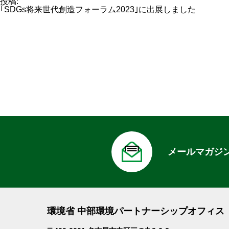
ル
投稿:
サ
｢SDGs将来世代創造フォーラム2023｣に出展しました
イ
ズ
メールマガジ
環境省 中部環境パートナーシップオフィス