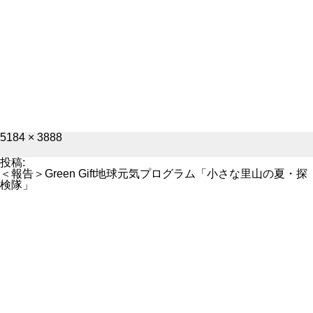
フ
5184 × 3888
ル
サ
投稿:
イ
＜報告＞Green Gift地球元気プログラム「小さな里山の夏・探
ズ
検隊」