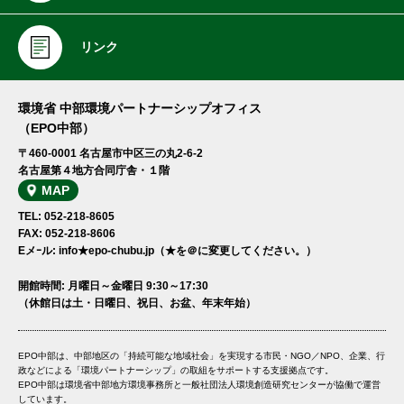
リンク
環境省 中部環境パートナーシップオフィス
（EPO中部）
〒460-0001 名古屋市中区三の丸2-6-2
名古屋第４地方合同庁舎・１階
MAP
TEL: 052-218-8605
FAX: 052-218-8606
Eメｰル: info★epo-chubu.jp（★を＠に変更してください。）
開館時間: 月曜日～金曜日 9:30～17:30
（休館日は土・日曜日、祝日、お盆、年末年始）
EPO中部は、中部地区の「持続可能な地域社会」を実現する市民・NGO／NPO、企業、行
政などによる「環境パートナーシップ」の取組をサポートする支援拠点です。
EPO中部は環境省中部地方環境事務所と一般社団法人環境創造研究センターが協働で運営
しています。