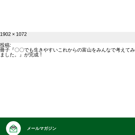
フ
1902 × 1072
ル
サ
投稿:
イ
冊子『〇〇でも生きやすいこれからの富山をみんなで考えてみ
ズ
ました。』が完成！
メールマガジン