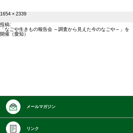
フ
1654 × 2339
ル
サ
投稿:
イ
「なごや生きもの報告会 ～調査から見えた今のなごや～」を
ズ
開催（愛知）
メールマガジン
リンク