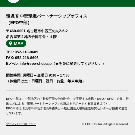
環境省 中部環境パートナーシップオフィス
（EPO中部）
〒460-0001 名古屋市中区三の丸2-6-2
名古屋第４地方合同庁舎・１階
MAP
TEL: 052-218-8605
FAX: 052-218-8606
Eメｰル: info★epo-chubu.jp（★を＠に変更してください。）
開館時間: 月曜日～金曜日 9:30～17:30
（休館日は土・日曜日、祝日、お盆、年末年始）
EPO中部は、中部地区の「持続可能な地域社会」を実現する市民・NGO／NPO、企業、行
政などによる「環境パートナーシップ」の取組をサポートする支援拠点です。
EPO中部は環境省中部地方環境事務所と一般社団法人環境創造研究センターが協働で運営
しています。
プライバシーポリシー
© EPO Chubu. All rights reserved.