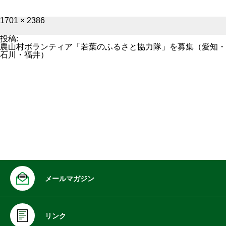
フ
1701 × 2386
ル
サ
投稿:
イ
農山村ボランティア「若葉のふるさと協力隊」を募集（愛知・
ズ
石川・福井）
メールマガジン
リンク