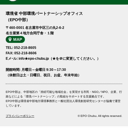
環境省 中部環境パートナーシップオフィス
（EPO中部）
〒460-0001 名古屋市中区三の丸2-6-2
名古屋第４地方合同庁舎・１階
MAP
TEL: 052-218-8605
FAX: 052-218-8606
Eメｰル: info★epo-chubu.jp（★を＠に変更してください。）
開館時間: 月曜日～金曜日 9:30～17:30
（休館日は土・日曜日、祝日、お盆、年末年始）
EPO中部は、中部地区の「持続可能な地域社会」を実現する市民・NGO／NPO、企業、行
政などによる「環境パートナーシップ」の取組をサポートする支援拠点です。
EPO中部は環境省中部地方環境事務所と一般社団法人環境創造研究センターが協働で運営
しています。
プライバシーポリシー
© EPO Chubu. All rights reserved.