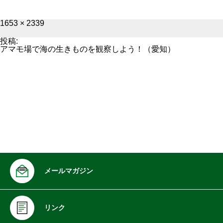
フ
1653 × 2339
ル
サ
投稿:
イ
アマモ場で海の生きものを観察しよう！（愛知）
ズ
メールマガジン
リンク