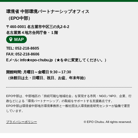
環境省 中部環境パートナーシップオフィス
（EPO中部）
〒460-0001 名古屋市中区三の丸2-6-2
名古屋第４地方合同庁舎・１階
MAP
TEL: 052-218-8605
FAX: 052-218-8606
Eメｰル: info★epo-chubu.jp（★を＠に変更してください。）
開館時間: 月曜日～金曜日 9:30～17:30
（休館日は土・日曜日、祝日、お盆、年末年始）
EPO中部は、中部地区の「持続可能な地域社会」を実現する市民・NGO／NPO、企業、行
政などによる「環境パートナーシップ」の取組をサポートする支援拠点です。
EPO中部は環境省中部地方環境事務所と一般社団法人環境創造研究センターが協働で運営
しています。
プライバシーポリシー
© EPO Chubu. All rights reserved.
投稿ナビゲーション