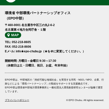
環境省 中部環境パートナーシップオフィス
（EPO中部）
〒460-0001 名古屋市中区三の丸2-6-2
名古屋第４地方合同庁舎・１階
MAP
TEL: 052-218-8605
FAX: 052-218-8606
Eメｰル: info★epo-chubu.jp（★を＠に変更してください。）
開館時間: 月曜日～金曜日 9:30～17:30
（休館日は土・日曜日、祝日、お盆、年末年始）
EPO中部は、中部地区の「持続可能な地域社会」を実現する市民・NGO／NPO、企業、行
政などによる「環境パートナーシップ」の取組をサポートする支援拠点です。
EPO中部は環境省中部地方環境事務所と一般社団法人環境創造研究センターが協働で運営
しています。
プライバシーポリシー
© EPO Chubu. All rights reserved.