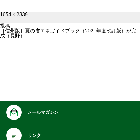
フ
1654 × 2339
ル
サ
投稿:
イ
［信州版］夏の省エネガイドブック（2021年度改訂版）が完
ズ
成（長野）
メールマガジン
リンク