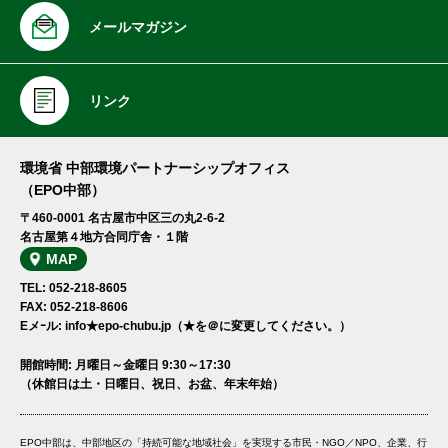
メールマガジン
リンク
環境省 中部環境パートナーシップオフィス
（EPO中部）
〒460-0001 名古屋市中区三の丸2-6-2
名古屋第４地方合同庁舎・１階
MAP
TEL: 052-218-8605
FAX: 052-218-8606
Eメｰル: info★epo-chubu.jp（★を＠に変更してください。）
開館時間: 月曜日～金曜日 9:30～17:30
（休館日は土・日曜日、祝日、お盆、年末年始）
EPO中部は、中部地区の「持続可能な地域社会」を実現する市民・NGO／NPO、企業、行