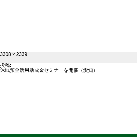
フ
3308 × 2339
ル
サ
投稿:
イ
休眠預金活用助成金セミナーを開催（愛知）
ズ