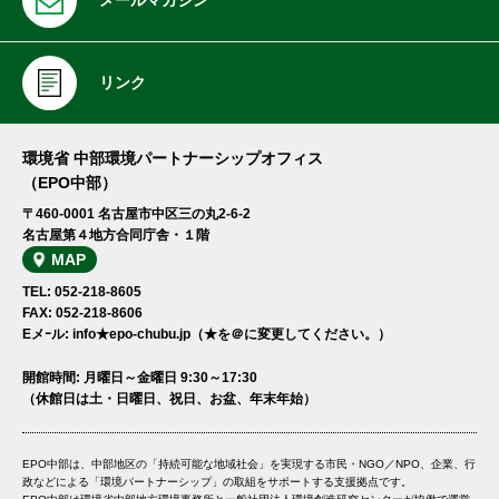
メールマガジン
リンク
環境省 中部環境パートナーシップオフィス
（EPO中部）
〒460-0001 名古屋市中区三の丸2-6-2
名古屋第４地方合同庁舎・１階
MAP
TEL: 052-218-8605
FAX: 052-218-8606
Eメｰル: info★epo-chubu.jp（★を＠に変更してください。）
開館時間: 月曜日～金曜日 9:30～17:30
（休館日は土・日曜日、祝日、お盆、年末年始）
EPO中部は、中部地区の「持続可能な地域社会」を実現する市民・NGO／NPO、企業、行
政などによる「環境パートナーシップ」の取組をサポートする支援拠点です。