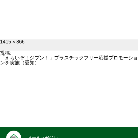
フ
1415 × 866
ル
サ
投稿:
イ
「えらいぞ！ジブン！」プラスチックフリー応援プロモーショ
ズ
ンを実施（愛知）