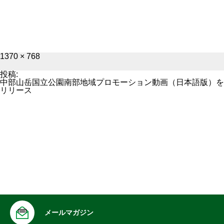
フ
1370 × 768
ル
サ
投稿:
イ
中部山岳国立公園南部地域プロモーション動画（日本語版）を
ズ
リリース
メールマガジン