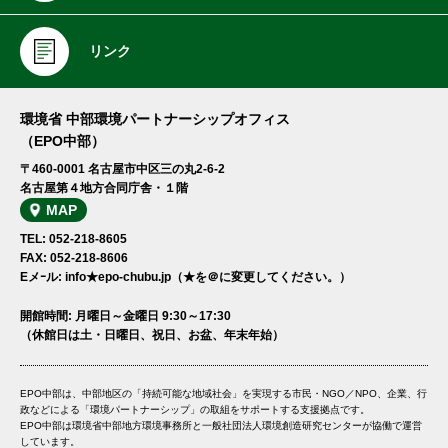
リンク
環境省 中部環境パートナーシップオフィス
（EPO中部）
〒460-0001 名古屋市中区三の丸2-6-2
名古屋第４地方合同庁舎・１階
MAP
TEL: 052-218-8605
FAX: 052-218-8606
Eメｰル: info★epo-chubu.jp（★を＠に変更してください。）
開館時間: 月曜日～金曜日 9:30～17:30
（休館日は土・日曜日、祝日、お盆、年末年始）
EPO中部は、中部地区の「持続可能な地域社会」を実現する市民・NGO／NPO、企業、行
政などによる「環境パートナーシップ」の取組をサポートする支援拠点です。
EPO中部は環境省中部地方環境事務所と一般社団法人環境創造研究センターが協働で運営
しています。