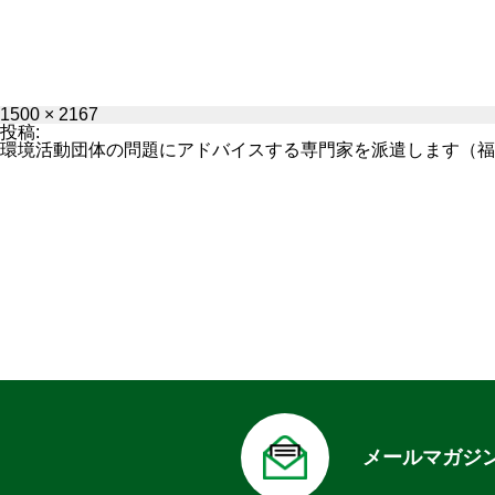
フ
1500 × 2167
ル
投稿:
サ
環境活動団体の問題にアドバイスする専門家を派遣します（福
イ
ズ
メールマガジ