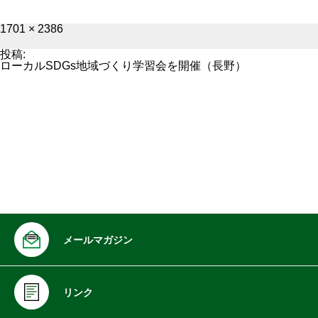
フ
1701 × 2386
ル
サ
投稿:
イ
ローカルSDGs地域づくり学習会を開催（長野）
ズ
メールマガジン
リンク