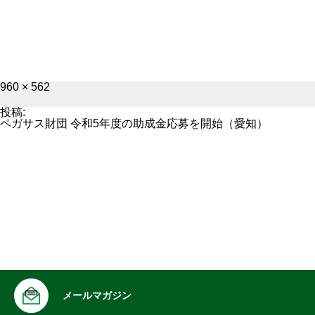
フ
960 × 562
ル
サ
投稿:
イ
ペガサス財団 令和5年度の助成金応募を開始（愛知）
ズ
メールマガジン