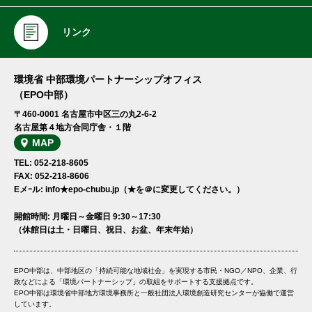
リンク
環境省 中部環境パートナーシップオフィス
（EPO中部）
〒460-0001 名古屋市中区三の丸2-6-2
名古屋第４地方合同庁舎・１階
MAP
TEL: 052-218-8605
FAX: 052-218-8606
Eメｰル: info★epo-chubu.jp（★を＠に変更してください。）
開館時間: 月曜日～金曜日 9:30～17:30
（休館日は土・日曜日、祝日、お盆、年末年始）
EPO中部は、中部地区の「持続可能な地域社会」を実現する市民・NGO／NPO、企業、行
政などによる「環境パートナーシップ」の取組をサポートする支援拠点です。
EPO中部は環境省中部地方環境事務所と一般社団法人環境創造研究センターが協働で運営
しています。