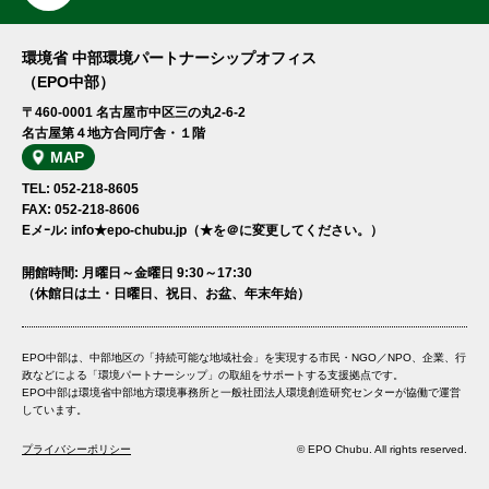
環境省 中部環境パートナーシップオフィス
（EPO中部）
〒460-0001 名古屋市中区三の丸2-6-2
名古屋第４地方合同庁舎・１階
MAP
TEL: 052-218-8605
FAX: 052-218-8606
Eメｰル: info★epo-chubu.jp（★を＠に変更してください。）
開館時間: 月曜日～金曜日 9:30～17:30
（休館日は土・日曜日、祝日、お盆、年末年始）
EPO中部は、中部地区の「持続可能な地域社会」を実現する市民・NGO／NPO、企業、行
政などによる「環境パートナーシップ」の取組をサポートする支援拠点です。
EPO中部は環境省中部地方環境事務所と一般社団法人環境創造研究センターが協働で運営
しています。
プライバシーポリシー
© EPO Chubu. All rights reserved.