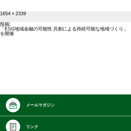
フ
1654 × 2339
ル
サ
投稿:
イ
「ESG地域金融の可能性 共創による持続可能な地域づくり」
ズ
を開催
メールマガジン
リンク