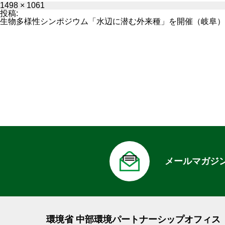
フ
1498 × 1061
ル
投稿:
サ
生物多様性シンポジウム「水辺に潜む外来種」を開催（岐阜）
イ
ズ
メールマガジ
環境省 中部環境パートナーシップオフィス