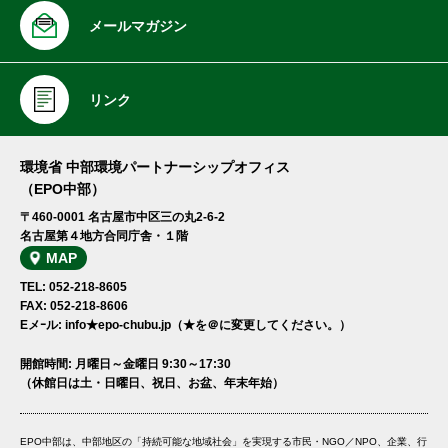
メールマガジン
リンク
環境省 中部環境パートナーシップオフィス
（EPO中部）
〒460-0001 名古屋市中区三の丸2-6-2
名古屋第４地方合同庁舎・１階
MAP
TEL: 052-218-8605
FAX: 052-218-8606
Eメｰル: info★epo-chubu.jp（★を＠に変更してください。）
開館時間: 月曜日～金曜日 9:30～17:30
（休館日は土・日曜日、祝日、お盆、年末年始）
EPO中部は、中部地区の「持続可能な地域社会」を実現する市民・NGO／NPO、企業、行