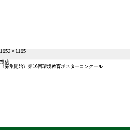
フ
1652 × 1165
ル
サ
投稿:
イ
《募集開始》第16回環境教育ポスターコンクール
ズ