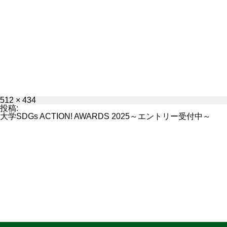
フ
512 × 434
ル
投稿:
サ
大学SDGs ACTION! AWARDS 2025～エントリー受付中～
イ
ズ