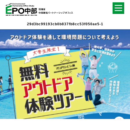
29d3bc99193cb0b837fb8cc53f050ae5-1