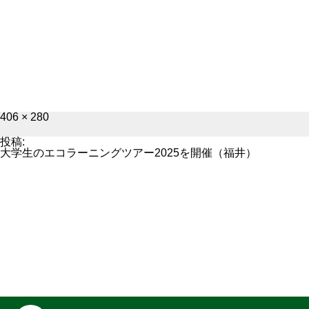
フ
406 × 280
ル
サ
投稿:
イ
大学生のエコラーニングツアー2025を開催（福井）
ズ