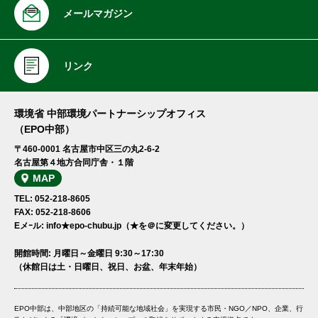
メールマガジン
リンク
環境省 中部環境パートナーシップオフィス
（EPO中部）
〒460-0001 名古屋市中区三の丸2-6-2
名古屋第４地方合同庁舎・１階
MAP
TEL: 052-218-8605
FAX: 052-218-8606
Eメｰル: info★epo-chubu.jp（★を＠に変更してください。）
開館時間: 月曜日～金曜日 9:30～17:30
（休館日は土・日曜日、祝日、お盆、年末年始）
EPO中部は、中部地区の「持続可能な地域社会」を実現する市民・NGO／NPO、企業、行