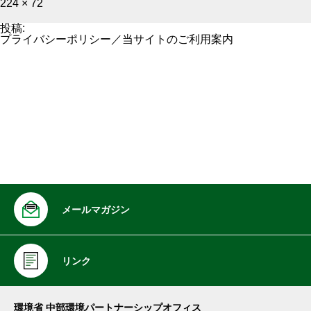
フ
224 × 72
ル
サ
投稿:
イ
プライバシーポリシー／当サイトのご利用案内
ズ
メールマガジン
リンク
環境省 中部環境パートナーシップオフィス