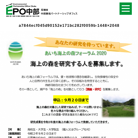
a7844ecf045d90152e171bc282f0059b-1448×2048