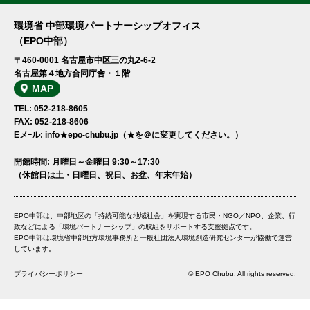
環境省 中部環境パートナーシップオフィス
（EPO中部）
〒460-0001 名古屋市中区三の丸2-6-2
名古屋第４地方合同庁舎・１階
MAP
TEL: 052-218-8605
FAX: 052-218-8606
Eメｰル: info★epo-chubu.jp（★を＠に変更してください。）
開館時間: 月曜日～金曜日 9:30～17:30
（休館日は土・日曜日、祝日、お盆、年末年始）
EPO中部は、中部地区の「持続可能な地域社会」を実現する市民・NGO／NPO、企業、行
政などによる「環境パートナーシップ」の取組をサポートする支援拠点です。
EPO中部は環境省中部地方環境事務所と一般社団法人環境創造研究センターが協働で運営
しています。
プライバシーポリシー
© EPO Chubu. All rights reserved.
投稿ナビゲーション