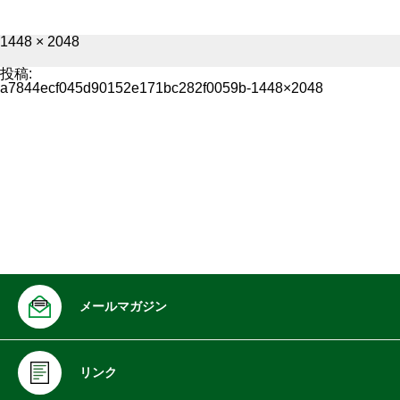
フ
1448 × 2048
ル
サ
投稿:
イ
a7844ecf045d90152e171bc282f0059b-1448×2048
ズ
メールマガジン
リンク