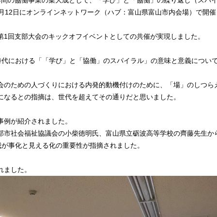
年間の協働事業の集大成として、「学び」と「協働」の繰り返し（スパ
月12日にオンラインネットワーク（ハブ：富山県富山市内会場）で開催
第1回支部大会のキックオフイベントとしての共催が実現しました。
時代における「「学び」と「協働」のスパイラル」の意味と意義につい
会のための人づくりにおける内発的動機付けのために、「場」のしつら
になるとの指摘は、世代を超えてその通りだと思いました。
事例が紹介されました。
部市社会福祉協議会の小柴徳明氏、富山県立砺波高等学校の齊藤先生か
我が事化と見える化の重要性が指摘されました。
れました。