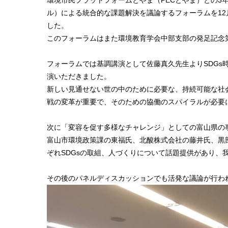
環境市民プラットフォームとやま（PECとやま）との3
ル）による統合的な課題解決を議論するフォーラムを12
した。
このフォーラムはまた環境教育学会中部支部の発足記念
フォーラムでは基調講演として佐藤真久先生よりSDGs
演いただきました。
新しい見通せない世の中のために必要な、持続可能な社
戦の変革が重要で、そのための協働のスパイラルが必要
次に「変容を促す多様なチャレンジ」としての富山県の
富山市環境政策課の東福氏、北酸株式会社の藤井氏、黒
ぞれSDGsの取組、人づくりについて話題提供があり、
その後のパネルディスカッションでも活発な議論が行わ