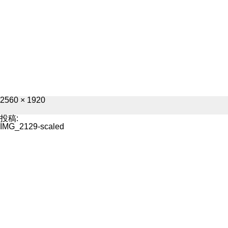
フ
2560 × 1920
ル
サ
投稿:
イ
IMG_2129-scaled
ズ