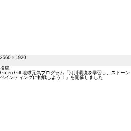
フ
2560 × 1920
ル
サ
投稿:
イ
Green Gift 地球元気プログラム「河川環境を学習し、ストーン
ズ
ペインティングに挑戦しよう！」を開催しました