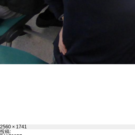
フ
2560 × 1741
ル
投稿: