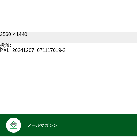
フ
2560 × 1440
ル
サ
投稿:
イ
PXL_20241207_071117019-2
ズ
メールマガジン