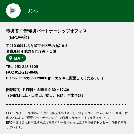
リンク
環境省 中部環境パートナーシップオフィス
（EPO中部）
〒460-0001 名古屋市中区三の丸2-6-2
名古屋第４地方合同庁舎・１階
MAP
TEL: 052-218-8605
FAX: 052-218-8606
Eメｰル: info★epo-chubu.jp（★を＠に変更してください。）
開館時間: 月曜日～金曜日 9:30～17:30
（休館日は土・日曜日、祝日、お盆、年末年始）
EPO中部は、中部地区の「持続可能な地域社会」を実現する市民・NGO／NPO、企業、行
政などによる「環境パートナーシップ」の取組をサポートする支援拠点です。
EPO中部は環境省中部地方環境事務所と一般社団法人環境創造研究センターが協働で運営
しています。