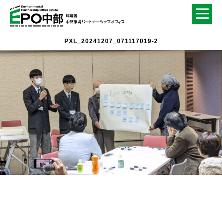
PXL_20241207_071117019-2