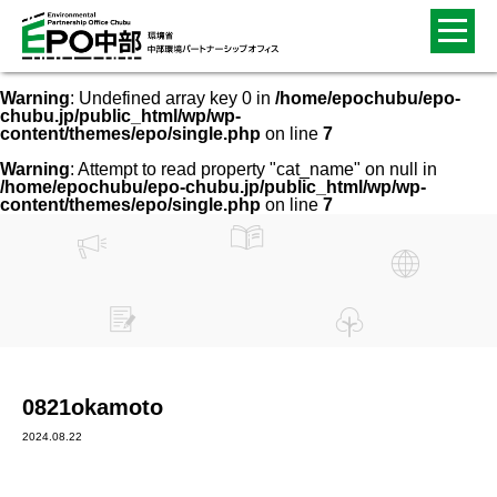
Warning
: Undefined array key 0 in
/home/epochubu/epo-
chubu.jp/public_html/wp/wp-
content/themes/epo/single.php
on line
7
Warning
: Attempt to read property "cat_name" on null in
/home/epochubu/epo-chubu.jp/public_html/wp/wp-
content/themes/epo/single.php
on line
7
0821okamoto
2024.08.22