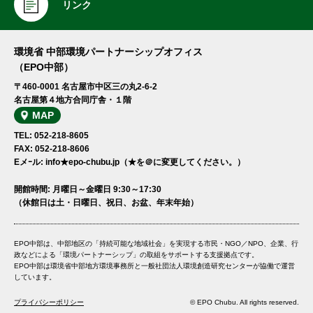
リンク
環境省 中部環境パートナーシップオフィス
（EPO中部）
〒460-0001 名古屋市中区三の丸2-6-2
名古屋第４地方合同庁舎・１階
MAP
TEL: 052-218-8605
FAX: 052-218-8606
Eメｰル: info★epo-chubu.jp（★を＠に変更してください。）
開館時間: 月曜日～金曜日 9:30～17:30
（休館日は土・日曜日、祝日、お盆、年末年始）
EPO中部は、中部地区の「持続可能な地域社会」を実現する市民・NGO／NPO、企業、行
政などによる「環境パートナーシップ」の取組をサポートする支援拠点です。
EPO中部は環境省中部地方環境事務所と一般社団法人環境創造研究センターが協働で運営
しています。
プライバシーポリシー
© EPO Chubu. All rights reserved.