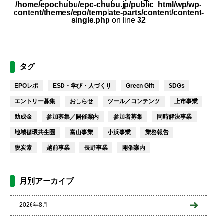
/home/epochubu/epo-chubu.jp/public_html/wp/wp-
content/themes/epo/template-parts/content/content-
single.php
on line
32
タグ
EPOレポ
ESD・学び・人づくり
Green Gift
SDGs
エントリー募集
おしらせ
ツール／コンテンツ
上市事業
助成金
参加募集／開催案内
参加者募集
同時解決事業
地域循環共生圏
富山事業
小浜事業
業務報告
脱炭素
越前事業
長野事業
開催案内
月別アーカイブ
2026年8月