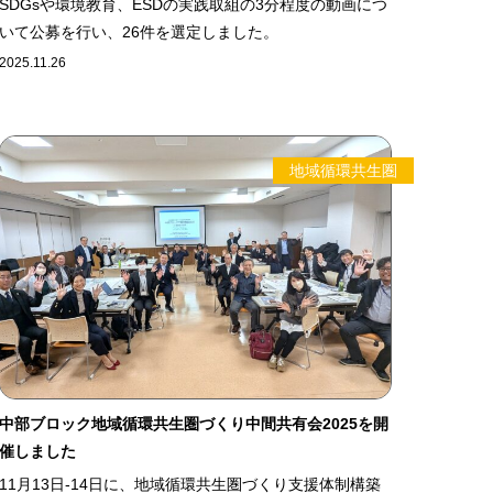
SDGsや環境教育、ESDの実践取組の3分程度の動画につ
いて公募を行い、26件を選定しました。
2025.11.26
地域循環共生圏
中部ブロック地域循環共生圏づくり中間共有会2025を開
催しました
11月13日-14日に、地域循環共生圏づくり支援体制構築