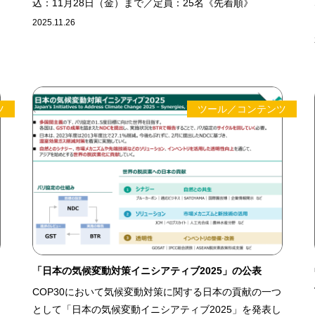
込：11月28日（金）まで／定員：25名《先着順》
2025.11.26
ツ
ツール／コンテンツ
「日本の気候変動対策イニシアティブ2025」の公表
COP30において気候変動対策に関する日本の貢献の一つ
として「日本の気候変動イニシアティブ2025」を発表し