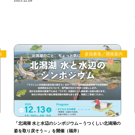
2025.11.28
内
参加募集／開催案内
「北潟湖 水と水辺のシンポジウム～うつくしい北潟湖の
姿を取り戻そう～」を開催（福井）