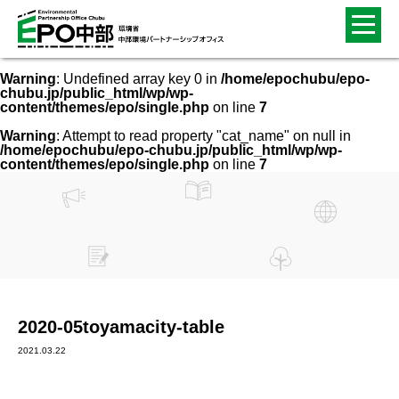
Warning
: Undefined array key 0 in
/home/epochubu/epo-
chubu.jp/public_html/wp/wp-
content/themes/epo/single.php
on line
7
Warning
: Attempt to read property "cat_name" on null in
/home/epochubu/epo-chubu.jp/public_html/wp/wp-
content/themes/epo/single.php
on line
7
2020-05toyamacity-table
2021.03.22