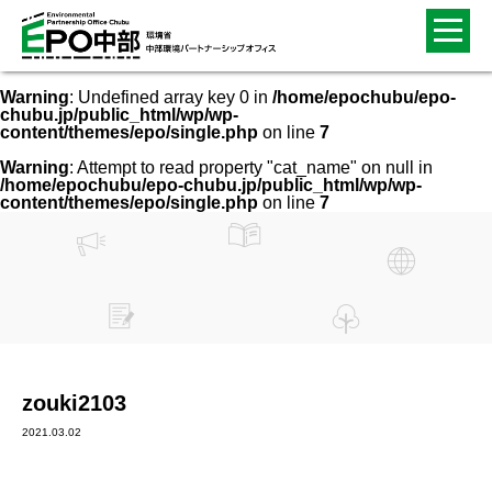
Warning
: Undefined array key 0 in
/home/epochubu/epo-
chubu.jp/public_html/wp/wp-
content/themes/epo/single.php
on line
7
Warning
: Attempt to read property "cat_name" on null in
/home/epochubu/epo-chubu.jp/public_html/wp/wp-
content/themes/epo/single.php
on line
7
zouki2103
2021.03.02