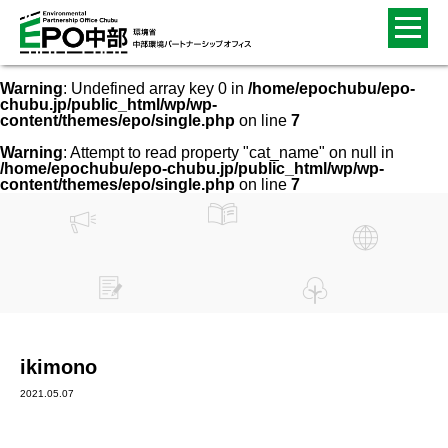
Warning
: Undefined array key 0 in
/home/epochubu/epo-
chubu.jp/public_html/wp/wp-
content/themes/epo/single.php
on line
7
Warning
: Attempt to read property "cat_name" on null in
/home/epochubu/epo-chubu.jp/public_html/wp/wp-
content/themes/epo/single.php
on line
7
ikimono
2021.05.07