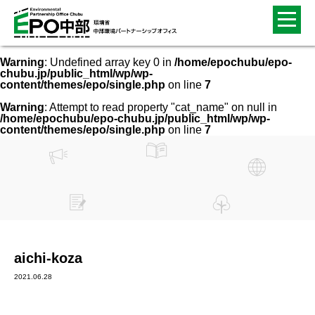
Warning
: Undefined array key 0 in
/home/epochubu/epo-
chubu.jp/public_html/wp/wp-
content/themes/epo/single.php
on line
7
Warning
: Attempt to read property "cat_name" on null in
/home/epochubu/epo-chubu.jp/public_html/wp/wp-
content/themes/epo/single.php
on line
7
aichi-koza
2021.06.28