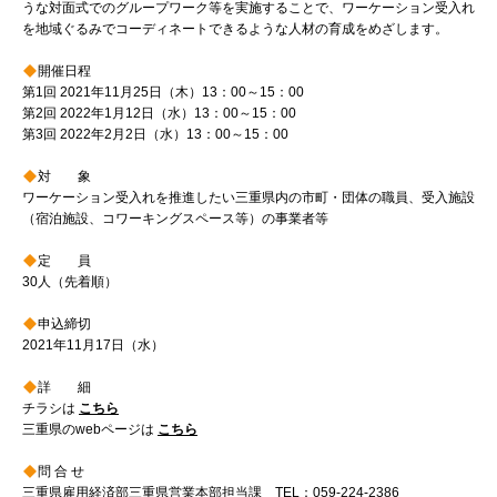
うな対面式でのグループワーク等を実施することで、ワーケーション受入れ
を地域ぐるみでコーディネートできるような人材の育成をめざします。
開催日程
第1回 2021年11月25日（木）13：00～15：00
第2回 2022年1月12日（水）13：00～15：00
第3回 2022年2月2日（水）13：00～15：00
対 象
ワーケーション受入れを推進したい三重県内の市町・団体の職員、受入施設
（宿泊施設、コワーキングスペース等）の事業者等
定 員
30人（先着順）
申込締切
2021年11月17日（水）
詳 細
チラシは
こちら
三重県のwebページは
こちら
問 合 せ
三重県雇用経済部三重県営業本部担当課 TEL：059-224-2386