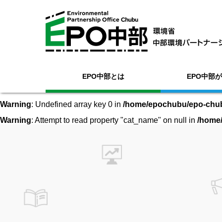
EPO中部とは
EPO中部
Warning
: Undefined array key 0 in
/home/epochubu/epo-chubu
Warning
: Attempt to read property "cat_name" on null in
/home/