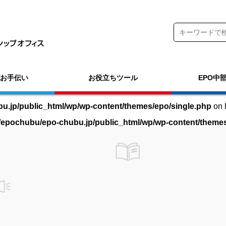
がお手伝い
お役立ちツール
EPO中
.jp/public_html/wp/wp-content/themes/epo/single.php
on 
epochubu/epo-chubu.jp/public_html/wp/wp-content/themes