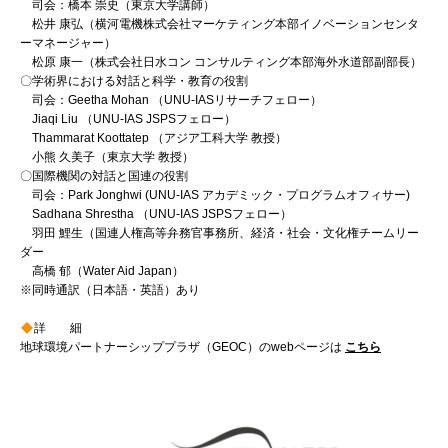
司会：橋本 崇史（東京大学講師）
松井 康弘（横河電機株式会社マーケティング本部イノベーションセンタ
ーマネージャー）
松原 康一（株式会社日水コン コンサルティング本部海外水道部副部長）
〇学術界における対話と科学・教育の役割
司会：Geetha Mohan （UNU-IASリサーチフェロー）
Jiaqi Liu （UNU-IAS JSPSフェロー）
Thammarat Koottatep （アジア工科大学 教授）
小熊 久美子（東京大学 教授）
〇国際機関の対話と国連の役割
司会：Park Jonghwi (UNU-IAS アカデミック・プログラムオフィサー)
Sadhana Shrestha （UNU-IAS JSPSフェロー）
羽田 鯉生（国連人権高等弁務官事務所、経済・社会・文化権チームリー
ダー
高橋 郁（Water Aid Japan）
※同時通訳（日本語・英語）あり
詳 細
地球環境パートナーシッププラザ（GEOC）のwebページは
こちら