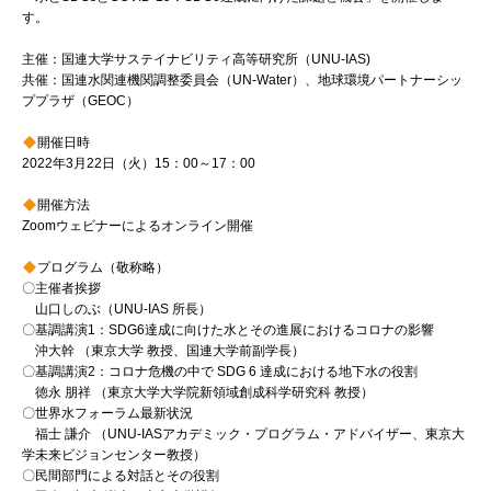
す。
主催：国連大学サステイナビリティ高等研究所（UNU-IAS)
共催：国連水関連機関調整委員会（UN-Water）、地球環境パートナーシッ
ププラザ（GEOC）
開催日時
2022年3月22日（火）15：00～17：00
開催方法
Zoomウェビナーによるオンライン開催
プログラム（敬称略）
〇主催者挨拶
山口しのぶ（UNU-IAS 所長）
〇基調講演1：SDG6達成に向けた水とその進展におけるコロナの影響
沖大幹 （東京大学 教授、国連大学前副学長）
〇基調講演2：コロナ危機の中で SDG 6 達成における地下水の役割
徳永 朋祥 （東京大学大学院新領域創成科学研究科 教授）
〇世界水フォーラム最新状況
福士 謙介 （UNU-IASアカデミック・プログラム・アドバイザー、東京大
学未来ビジョンセンター教授）
〇民間部門による対話とその役割