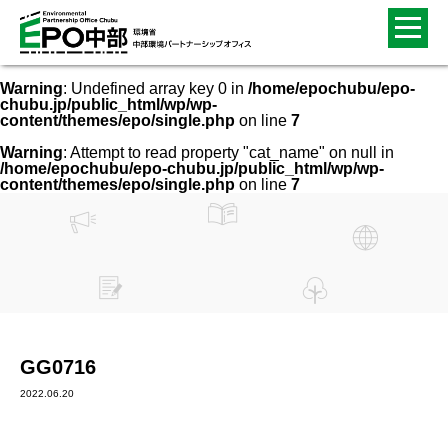
Warning
: Undefined array key 0 in
/home/epochubu/epo-
chubu.jp/public_html/wp/wp-
content/themes/epo/single.php
on line
7
Warning
: Attempt to read property "cat_name" on null in
/home/epochubu/epo-chubu.jp/public_html/wp/wp-
content/themes/epo/single.php
on line
7
GG0716
2022.06.20