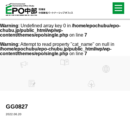
Warning
: Undefined array key 0 in
/home/epochubu/epo-
chubu.jp/public_html/wp/wp-
content/themes/epo/single.php
on line
7
Warning
: Attempt to read property "cat_name" on null in
/home/epochubu/epo-chubu.jp/public_html/wp/wp-
content/themes/epo/single.php
on line
7
GG0827
2022.06.20