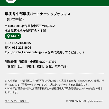
環境省 中部環境パートナーシップオフィス
（EPO中部）
〒460-0001 名古屋市中区三の丸2-6-2
名古屋第４地方合同庁舎・１階
MAP
TEL: 052-218-8605
FAX: 052-218-8606
Eメｰル: info★epo-chubu.jp（★を＠に変更してください。）
開館時間: 月曜日～金曜日 9:30～17:30
（休館日は土・日曜日、祝日、お盆、年末年始）
EPO中部は、中部地区の「持続可能な地域社会」を実現する市民・NGO／NPO、企業、行
政などによる「環境パートナーシップ」の取組をサポートする支援拠点です。
EPO中部は環境省中部地方環境事務所と一般社団法人環境創造研究センターが協働で運営
しています。
プライバシーポリシー
© EPO Chubu. All rights reserved.