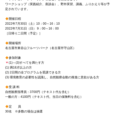
ワークショップ（実践紹介、座談会）、野外実習、講義、ふりかえり等が予
定されています。
開催日程
2022年7月30日（土）10：00～16：10
2022年7月31日（日） 9：00～16：00
［日帰り二日間（予定）］
開催場所
名古屋市東谷山フルーツパーク（名古屋市守山区）
参加対象
(1)～(3)すべてを満たす方
(1) 満18才以上の方
(2) 2日間の全プログラムを受講できる方
(3) 環境教育の必要性を認識し、自然観察会動の推進に意欲がある方
受 講 料
自然観察指導員：3700円（テキスト代を含む）
一般の方：4100円（テキスト代、当日の保険料を含む）
定 員
30名 ※多数の場合は抽選