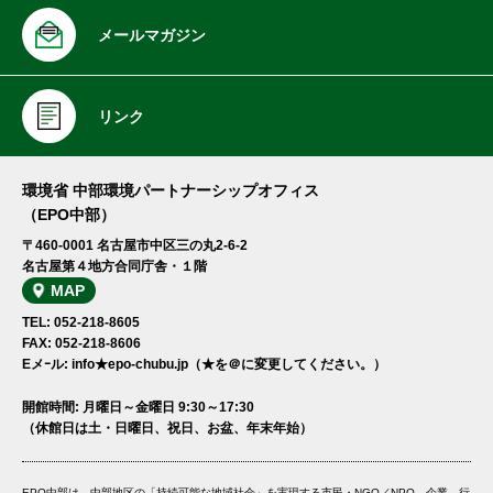
メールマガジン
リンク
環境省 中部環境パートナーシップオフィス
（EPO中部）
〒460-0001 名古屋市中区三の丸2-6-2
名古屋第４地方合同庁舎・１階
MAP
TEL: 052-218-8605
FAX: 052-218-8606
Eメｰル: info★epo-chubu.jp（★を＠に変更してください。）
開館時間: 月曜日～金曜日 9:30～17:30
（休館日は土・日曜日、祝日、お盆、年末年始）
EPO中部は、中部地区の「持続可能な地域社会」を実現する市民・NGO／NPO、企業、行