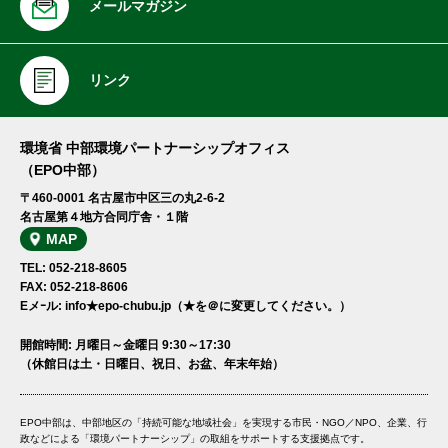
メールマガジン
リンク
環境省 中部環境パートナーシップオフィス
（EPO中部）
〒460-0001 名古屋市中区三の丸2-6-2
名古屋第４地方合同庁舎・１階
MAP
TEL: 052-218-8605
FAX: 052-218-8606
Eメｰル: info★epo-chubu.jp（★を＠に変更してください。）
開館時間: 月曜日～金曜日 9:30～17:30
（休館日は土・日曜日、祝日、お盆、年末年始）
EPO中部は、中部地区の「持続可能な地域社会」を実現する市民・NGO／NPO、企業、行
政などによる「環境パートナーシップ」の取組をサポートする支援拠点です。