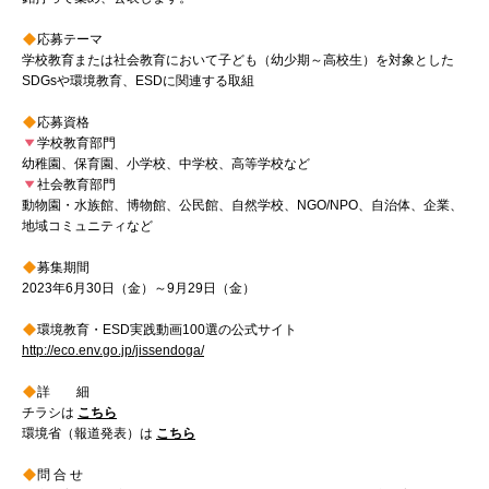
応募テーマ
学校教育または社会教育において子ども（幼少期～高校生）を対象とした
SDGsや環境教育、ESDに関連する取組
応募資格
学校教育部門
幼稚園、保育園、小学校、中学校、高等学校など
社会教育部門
動物園・水族館、博物館、公民館、自然学校、NGO/NPO、自治体、企業、
地域コミュニティなど
募集期間
2023年6月30日（金）～9月29日（金）
環境教育・ESD実践動画100選の公式サイト
http://eco.env.go.jp/jissendoga/
詳 細
チラシは
こちら
環境省（報道発表）は
こちら
問 合 せ