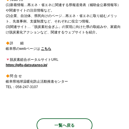
(1)新着情報…再エネ・省エネに関連する県報道発表（補助金公募情報等）
や関連サイトの注目情報など。
(2)企業、自治体、県民向けのページ…再エネ・省エネに取り組むメリッ
ト、先進事例、支援制度など、それぞれに役立つ情報。
(3)関連サイト…「脱炭素社会ぎふ」の実現に向けた県の取組みや、家庭向
け脱炭素化アクションなど、関連するウェブサイトを紹介。
詳 細
岐阜県のwebページは
こちら
脱炭素総合ポータルサイトURL
https://gifu-datsutanso.jp/
問 合 せ
岐阜県地球温暖化防止活動推進センター
TEL：058-247-3107
一覧へ戻る