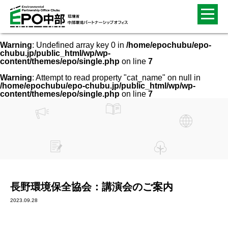
Warning
: Undefined array key 0 in
/home/epochubu/epo-
chubu.jp/public_html/wp/wp-
content/themes/epo/single.php
on line
7
Warning
: Attempt to read property "cat_name" on null in
/home/epochubu/epo-chubu.jp/public_html/wp/wp-
content/themes/epo/single.php
on line
7
長野環境保全協会：講演会のご案内
2023.09.28