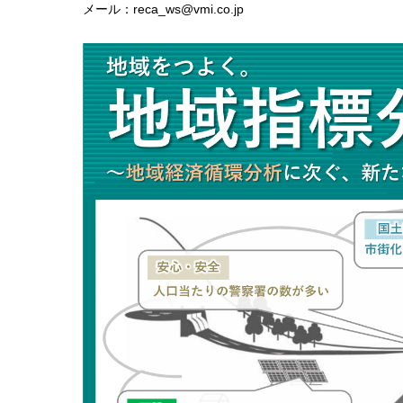
メール：reca_ws@vmi.co.jp