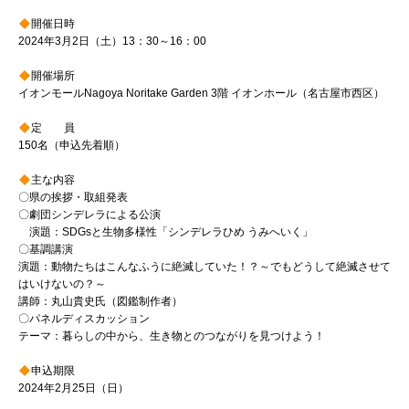
開催日時
2024年3月2日（土）13：30～16：00
開催場所
イオンモールNagoya Noritake Garden 3階 イオンホール（名古屋市西区）
定 員
150名（申込先着順）
主な内容
〇県の挨拶・取組発表
〇劇団シンデレラによる公演
演題：SDGsと生物多様性「シンデレラひめ うみへいく」
〇基調講演
演題：動物たちはこんなふうに絶滅していた！？～でもどうして絶滅させて
はいけないの？～
講師：丸山貴史氏（図鑑制作者）
〇パネルディスカッション
テーマ：暮らしの中から、生き物とのつながりを見つけよう！
申込期限
2024年2月25日（日）