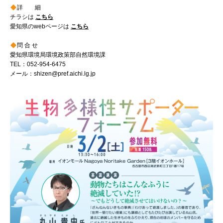
詳 細
チラシは
こちら
愛知県のwebページは
こちら
問 合 せ
愛知県環境局環境政策部自然環境課
TEL：052-954-6475
メール：shizen@pref.aichi.lg.jp