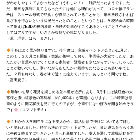
がわかりやすくてよかったなど（うれしい！）、好評だったようです。た
だ、動画を真剣に見てもらったのには他にも理由があって、コロナ禍でラン
チは「スクール形式で黙食」が徹底されていることから、動画放映されれば
見ざるを得ないという状況だったとのこと。ということは、学校給食の時間
って例えばESDの校内放送・放映の効果がすごくあるということ？企画と
してはアリですが、いささか複雑な心境になりました。
（原 理史、はら まさし）
今冬はよく雪が降りますね。今年度は、主催イベント／会合が11月と、
この１，２カ月にも開催・実施が集中しており、準備等が大変でしたが、あ
たたかい言葉をかけてくださる参加者・登壇者も少なからずいらっしゃった
ことが救いでした。寒いながらあたたかい気持ちになることも多い冬でし
た。２月も終わり、春がすぐ近くに控えています。あっという間ですね。
（富田夏子）
毎年いち早く花見を楽しめる並木道が近所にあり、3月中には淡紅色の大
寒桜と濃い紅紫色の寒緋桜（約1,400本）が満開になります。この時期は毎
週のように開花状況を見に行くのですが、今週中にはつぼみが開き始めそう
です
（コマツトモミ）
４月から大学四年生になる友人から、就活祈願で神社についてきてほし
いと誘われました。時間も決めずに行く予定でしたが、良い運気をもらう為
に午後２時までに行きたいと言われ新鮮でした。友人を通して就職活動をす
る大学生の気分を味わい、働き始めて長くなり必死に願う事があまりない事